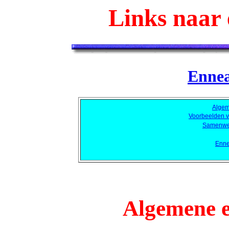
Links naar 
Enne
Algem
Voorbeelden v
Samenwer
Enne
Algemene 