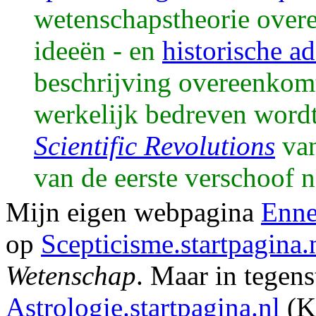
wetenschapstheorie overe
ideeën - en
historische a
beschrijving overeenkom
werkelijk bedreven word
Scientific Revolutions
va
van de eerste verschoof n
Mijn eigen webpagina
Enne
op
Scepticisme.startpagina.
Wetenschap
. Maar in tegenst
Astrologie.startpagina.nl
(K