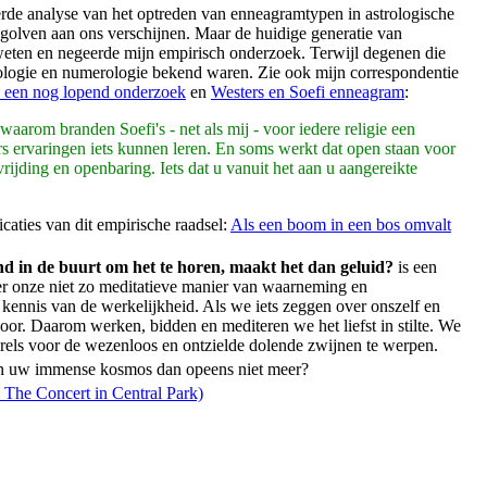
eerde analyse van het optreden van enneagramtypen in astrologische
 golven aan ons verschijnen. Maar de huidige generatie van
weten en negeerde mijn empirisch onderzoek. Terwijl degenen die
rologie en numerologie bekend waren. Zie ook mijn correspondentie
, een nog lopend onderzoek
en
Westers en Soefi enneagram
:
aarom branden Soefi's - net als mij - voor iedere religie een
rs ervaringen iets kunnen leren. En soms werkt dat open staan voor
ijding en openbaring. Iets dat u vanuit het aan u aangereikte
caties van dit empirische raadsel:
Als een boom in een bos omvalt
nd in de buurt om het te horen, maakt het dan geluid?
is een
ver onze niet zo meditatieve manier van waarneming en
kennis van de werkelijkheid. Als we iets zeggen over onszelf en
or. Daarom werken, bidden en mediteren we het liefst in stilte. We
arels voor de wezenloos en ontzielde dolende zwijnen te werpen.
l in uw immense kosmos dan opeens niet meer?
The Concert in Central Park)