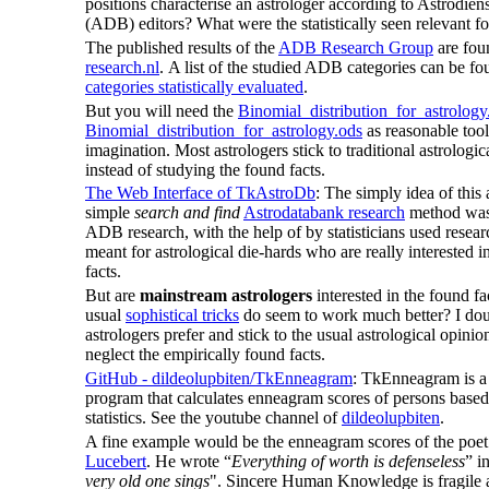
positions characterise an astrologer according to Astrodien
(ADB) editors? What were the statistically seen relevant f
The published results of the
ADB Research Group
are fou
research.nl
.
A list of the studied ADB categories can be fo
categories statistically evaluated
.
But you will need the
Binomial_distribution_for_astrology
Binomial_distribution_for_astrology.ods
as reasonable tool
imagination.
Most astrologers stick to traditional astrologic
instead of studying the found facts.
The Web Interface of TkAstroDb
: The simply idea of this 
simple
search and find
Astrodatabank research
method was
ADB research, with the help of by statisticians used resear
meant for astrological die-hards who are really interested i
facts.
But are
mainstream astrologers
interested in the found
fa
usual
sophistical tricks
do seem to work much better? I dou
astrologers prefer and stick to the usual
astrological
opinion
neglect the empirically found facts.
GitHub - dildeolupbiten/TkEnneagram
: TkEnneagram is a
program that calculates enneagram scores of persons based
statistics. See the youtube channel of
dildeolupbiten
.
A fine example would be the enneagram scores of the poet
Lucebert
. He wrote
“
Everything of worth is defenseless
” i
very old one sings
". Sincere Human Knowledge is fragile 