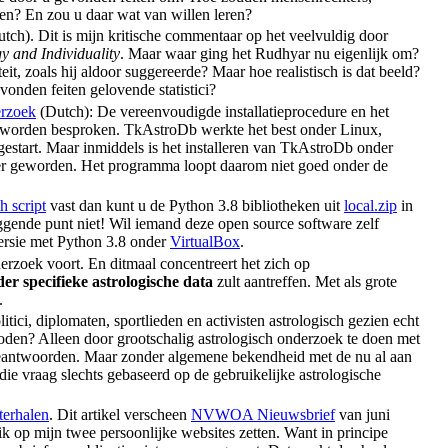
en? En zou u daar wat van willen leren?
tch). Dit is mijn kritische commentaar op het veelvuldig door
gy and Individuality
. Maar waar ging het Rudhyar nu eigenlijk om?
t, zoals hij aldoor suggereerde? Maar hoe realistisch is dat beeld?
onden feiten gelovende statistici?
erzoek
(Dutch): De vereenvoudigde installatieprocedure en het
worden besproken. TkAstroDb werkte het best onder Linux,
estart. Maar inmiddels is het installeren van TkAstroDb onder
iger geworden. Het programma loopt daarom niet goed onder de
h script
vast dan kunt u de Python 3.8 bibliotheken uit
local.zip
in
iggende punt niet! Wil iemand deze open source software zelf
ersie met Python 3.8 onder
VirtualBox
.
erzoek voort. En ditmaal concentreert het zich op
er specifieke astrologische data
zult aantreffen. Met als grote
.
itici, diplomaten, sportlieden en activisten astrologisch gezien echt
ioden? Alleen door grootschalig astrologisch onderzoek te doen met
beantwoorden. Maar zonder algemene bekendheid met de nu al aan
die vraag slechts gebaseerd op de gebruikelijke astrologische
terhalen
. Dit artikel verscheen
NVWOA Nieuwsbrief
van juni
ik op mijn twee persoonlijke websites zetten. Want in principe