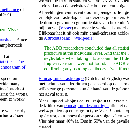
worden de PDF bestanden van de NVWOA Nieuwsbr
anders dan op de websites die hun content volgen
lanetDance
of
Afbeeldingen van recent door mij aangetroffen g
al 2010
vrijelijk voor astrologisch onderzoek gebruiken.
de door u gevonden
geboorteaktes van bekende N
mijn geval (
Visser
) niet meer te werken. Ik wer
erd Visser.
Blijkbaar heeft hij ook mijn email-adressen geblo
de
Astrodatabank - Wikipedia
:
trashcan
. Since
Kampherbeek
The ADB researchers concluded that all statisti
predictive at the individual level. And that the
und at
neglectable when taking into account the 11 deg
atistics
,
The
Impressive results were not found. The ADB c
 enneagram of
confirming any astrological theory. Even if mos
 speed on
Enneagram en astrologie
(Dutch and English) was 
ecide many
met behulp van algoritmen gebaseerd op de astrol
irical work of
willekeurige personen aan de hand van de geboor
 using the wrong
het geval te zijn.
 seem to work?
Maar mijn astrologie naar enneagram conversie
a
de kritiek van
enneagram deskundigen
, die het n
He was clearly
wel 4 punten op enneagram type Vier, 3 punten op
cation a chart
op de rest, dan moest die persoon volgens hen wel
Vier hier maar 40% is. Dus in 60% van de gevalle
ernaast!