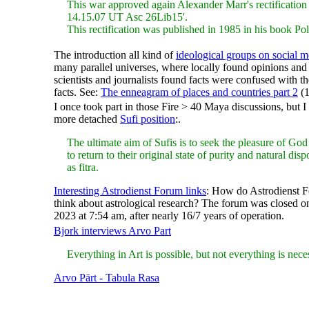
This war approved again Alexander Marr's rectification f
14.15.07 UT Asc 26Lib15'.
This rectification was published in 1985 in his book Pol
The introduction all kind of
ideological groups on social m
many parallel universes, where locally found opinions and
scientists and journalists found facts were confused with t
facts. See:
The enneagram of places and countries part 2
(1
I once took part in those Fire > 40 Maya discussions, but I
more detached
Sufi position
:.
The ultimate aim of Sufis is to seek the pleasure of Go
to return to their original state of purity and natural di
as fitra.
Interesting Astrodienst Forum links
: How do Astrodienst
think about astrological research? The forum was closed o
2023 at 7:54 am, after nearly 16/7 years of operation.
Bjork interviews Arvo Part
Everything in Art is possible, but not everything is nece
Arvo Pärt - Tabula Rasa