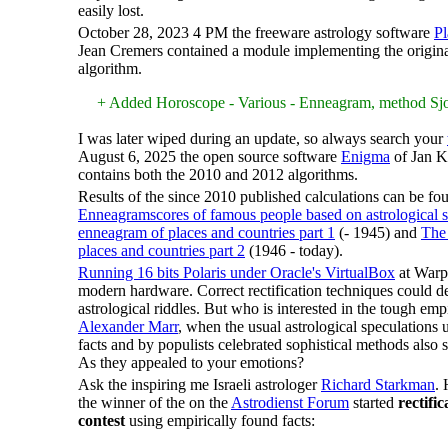
easily lost.
October 28, 2023 4 PM the freeware astrology software
P
Jean Cremers
contained a module implementing the origin
algorithm.
+ Added Horoscope - Various - Enneagram, method Sjo
I was later wiped during an update, so always search your
August 6, 2025 the open source software
Enigma
of Jan 
contains both the 2010 and 2012 algorithms.
Results of the since 2010 published calculations can be fo
Enneagramscores of famous people based on astrological st
enneagram of places and countries part 1
(- 1945) and
The
places and countries part 2
(1946 - today).
Running 16 bits Polaris under Oracle's VirtualBox
at Warp
modern hardware. Correct
rectification techniques
could d
astrological riddles. But who is interested in the tough emp
Alexander Marr
, when the usual astrological speculations
facts and by populists celebrated sophistical methods also
As they appealed to your emotions?
Ask the inspiring me Israeli astrologer
Richard Starkman
. 
the winner of the on the
Astrodienst Forum
started
rectifi
contest
using empirically found facts: