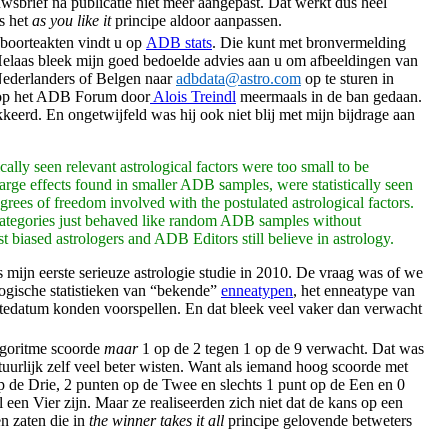
ief na publicatie niet meer aangepast. Dat werkt dus heel
s het
as you like it
principe aldoor aanpassen.
eboorteakten vindt u op
ADB stats
. Die kunt met bronvermelding
 Helaas bleek mijn goed bedoelde advies aan u om afbeeldingen van
ederlanders of Belgen naar
adbdata@astro.com
op te sturen in
d op het ADB Forum door
Alois Treindl
meermaals in de ban gedaan.
kkeerd. En ongetwijfeld was hij ook niet blij met mijn bijdrage aan
cally seen relevant astrological factors were too small to be
 large effects found in smaller ADB samples, were statistically seen
rees of freedom involved with the postulated astrological factors.
ategories just behaved like random ADB samples without
t biased astrologers and ADB Editors still believe in astrology.
mijn eerste serieuze astrologie studie in 2010. De vraag was of we
ogische statistieken van “bekende”
enneatypen
, het enneatype van
tedatum konden voorspellen. En dat bleek veel vaker dan verwacht
lgoritme
scoorde
maar
1 op de 2 tegen 1 op de 9 verwacht. Dat was
atuurlijk zelf veel beter wisten. Want als iemand hoog scoorde met
 de Drie, 2 punten op de Twee en slechts 1 punt op de Een en 0
 een Vier zijn. Maar ze realiseerden zich niet dat de kans op een
n zaten die in
the winner takes it all
principe gelovende betweters