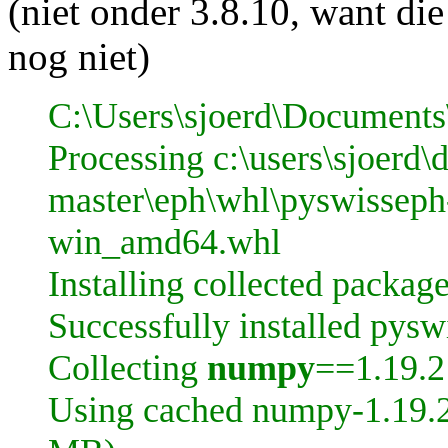
(niet onder 3.8.10, want di
nog niet)
C:\Users\sjoerd\Document
Processing c:\users\sjoerd\
master\eph\whl\pyswisseph
win_amd64.whl
Installing collected packag
Successfully installed pysw
Collecting
numpy
==1.19.2
Using cached numpy-1.19.