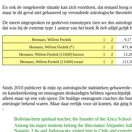
En ook de omgekeerde situatie kan zich voordoen, dat iemand hoog op 
maar in dit geval niet gebaseerd op verouderde astrologische theorieën
De meest uitgesproken en gedreven enneatypen zien we dus astrologisc
dat was bij de extreme type 1 auteur van het boek
Ik heb altijd gelijk
b
Hermans, Willem Fredrik
1
2
9,17
Hermans, Willem Fredrik (*)
1
2
471,4
Hermans, Willem Fredrik [11h00] huizen
1
2
13,2
Hermans, Willem Fredrik [11h00] totaal
1
2
121,5
Sinds 2010 publiceer ik mijn op astrologische statistieken gebaseer
en kansberekening en enneagram deskundigen hebben ogenschijnlijk n
alleen maar op een vals spoor. De huidige enneagram coaches die hu
astrologie bekend waren. Maar daar eerlijk voor uit komen, dat ging 
:
Bolivian-born spiritual teacher, the founder of the Arica School
Among his major students belong the film-maker Alejandro Jodo
Naranjo. Lily and Jodorowsky visited him in Chile and experi