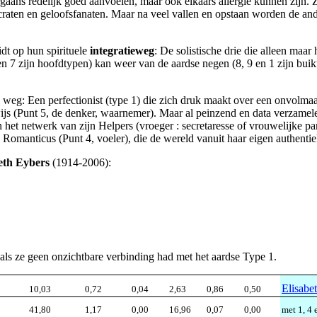
oorgaans redelijk goed aanvoelen, maar ook elkaars allergie kunnen zijn.
ucraten en geloofsfanaten. Maar na veel vallen en opstaan worden de an
idt op hun spirituele
integratieweg
: De solistische drie die alleen maa
, 6 en 7 zijn hoofdtypen) kan weer van de aardse negen (8, 9 en 1 zijn 
weg: Een perfectionist (type 1) die zich druk maakt over een onvolmaa
js (Punt 5, de denker, waarnemer). Maar al peinzend en data verzamele
et netwerk van zijn Helpers (vroeger : secretaresse of vrouwelijke part
 Romanticus (Punt 4, voeler), die de wereld vanuit haar eigen authentiek
eth Eybers
(1914-2006):
ls ze geen onzichtbare verbinding had met het aardse Type 1.
Elisabe
10,03
0,72
0,04
2,63
0,86
0,50
met 1, 4
41,80
1,17
0,00
16,96
0,07
0,00