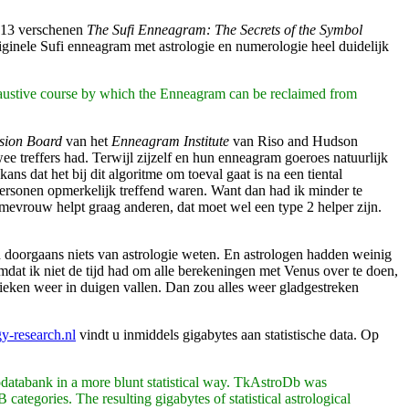
2013 verschenen
The Sufi Enneagram: The Secrets of the Symbol
iginele Sufi enneagram met astrologie en numerologie heel duidelijk
xhaustive course by which the Enneagram can be reclaimed from
sion Board
van het
Enneagram Institute
van Riso and Hudson
e treffers had. Terwijl zijzelf en hun enneagram goeroes natuurlijk
ns dat het bij dit algoritme om toeval gaat is na een tiental
ersonen opmerkelijk treffend waren. Want dan had ik minder te
 mevrouw helpt graag anderen, dat moet wel een type 2 helper zijn.
 doorgaans niets van astrologie weten. En astrologen hadden weinig
mdat ik niet de tijd had om alle berekeningen met Venus over te doen,
tieken weer in duigen vallen. Dan zou alles weer gladgestreken
y-research.nl
vindt u inmiddels gigabytes aan statistische data. Op
odatabank in a more blunt statistical way. TkAstroDb was
categories. The resulting gigabytes of statistical astrological