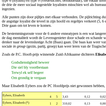
type 6 (loyalist) en type 9 (vredestichter, bemiddelaar), die elkaar d
de drie de meer sociaal ingestelde loyalisten misschien wel als burea
ingezien.
Alle punten zijn door pijltjes met elkaar verbonden. De pijlrichting du
de angstige loyalist die teveel in zijn hoofd en regeltjes verkeert (5
Drie gaan om tot leven te komen.
De bestemmingsroute voor de 6 andere enneatypen is een wat langere 
de dag mentaliteit wordt de Levensgenieter door schade en schande wi
denker naar de levenslustige Acht (Baas) gaan. Die baas kan weer van h
sociale
in group
(gezin, partij, groep) kan weer leren van de Tragische
Zoals de P.C. Hooft-prijs winnende Zuid-Afrikaanse dichteres
Elisab
Godsdienstigheid beweer
Die siel bly voortbestaan
Terwyl ek self begeer
Om grondig te vergaan
Maar Elisabeth Eybers zou de PC Hoofdprijs niet gewonnen hebben, a
Eybers, Elisabeth
4
5
3,43
0,12
0,02
Eybers, Elisabeth (*)
1
2
310,02
0,13
0,00