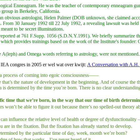
logical Enneagram. He was the teacher of contemporary enneagram guru
group in Berkeley, California.
e, an obvious astrologist, Helen Palmer (DOB unknown, she claimed acco
m. From 30 January 1992 till 22 July 1992, a revealing lawsuit was hel
meant to be secret illuminations.
ly reported at 761 F.Supp. 1056 (S.D.N.Y.1991). We briefly summarize thos
tion which provides trainings based on the work of the Institute's founder
A(leph) and Omega words referring to astrology, were not mentioned. But
t IEA congres in 2005 er wel wat over kwijt:
A Conversation with A.H.
gh a process of coming into egoic consciousness——
hat’s the nature of development in the beginning. And of course the the
is determined by the time you’re born. There is no clear understanding 
fic time that we’re born, in the way that our time of birth determin
s won’t be able to figure it out because there’s no spelled-out theory a
an influence the relative level of health or degree of dysfunctionality 
 are in the fixation. But the fixation has already started to develop.
 determined by the particular time of day, week, month we’re born?
ge of how that works – I’ve never heard of it.