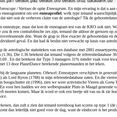
oroscope / Various
de optie
Enneagram
. En mijn ervaring is dat u aa
een enneagramtest om een
enneaprofiel
, welk type iemand waarschijnlijk
 dat niet ooit de verheven claim van de astrologie? Tik de geboortedatu
een enneatype, maar dat kon de enneagram test van de KRO ook niet. W
 zou ik een contrafobische zes zijn, iemand die aldoor de grenzen op z
overleunende drie. Want de grap is: Hoe exacter de geboortedata en des
ividueel geval. En dat had ik beslist niet verwacht op basis van astrolo
 op de astrologische statistieken van een database met 2881 ennaetyperi
n (1.36). Die 1.36 betekent dat iemand volgens de referentiedatabase 36
): 0.69 . En dat betekent dat Type 3 managers 31% minder vaak voor kwa
met 13 door PlanetDance berekende planeetstanden in het teken.
mt bij de langzame planeten. Oftewel:
Enneatypen verschijnen in generati
 als Lord Byron (1788) in mijn referentiedatabase zaten. En die vieren
 boogschutter zit (1996), zien we weer activistische Vieren als Greta T
en. En voor hen hadden we een welbespraakte Pluto in Maagd generatie 
eeft moeten komen. Maar ik word er ook een beetje stil van nu ik zie h
wice
.
kenen, dan zult u zien dat iemand torenhoog kan scoren op type 1 (de pe
komt dan letterlijk niet goed voor de dag, want de eindscore is het prod