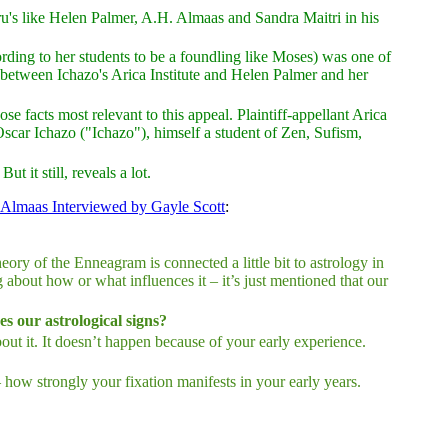
's like Helen Palmer, A.H. Almaas and Sandra Maitri in his
rding to her students to be a foundling like Moses) was one of
d between Ichazo's Arica Institute and Helen Palmer and her
e facts most relevant to this appeal. Plaintiff-appellant Arica
: Oscar Ichazo ("Ichazo"), himself a student of Zen, Sufism,
 it still, reveals a lot.
 Almaas Interviewed by Gayle Scott
:
ory of the Enneagram is connected a little bit to astrology in
about how or what influences it – it’s just mentioned that our
es our astrological signs?
bout it. It doesn’t happen because of your early experience.
– how strongly your fixation manifests in your early years.