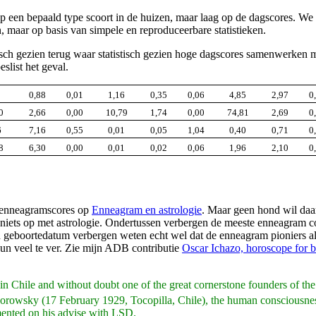
een bepaald type scoort in de huizen, maar laag op de dagscores. We zi
, maar op basis van simpele en reproduceerbare statistieken.
h gezien terug waar statistisch gezien hoge dagscores samenwerken met
eslist het geval.
0,88
0,01
1,16
0,35
0,06
4,85
2,97
0
0
2,66
0,00
10,79
1,74
0,00
74,81
2,69
0
6
7,16
0,55
0,01
0,05
1,04
0,40
0,71
0
8
6,30
0,00
0,01
0,02
0,06
1,96
2,10
0
de enneagramscores op
Enneagram en astrologie
. Maar geen hond wil daar 
iets op met astrologie. Ondertussen verbergen de meeste enneagram co
n geboortedatum verbergen weten echt wel dat de enneagram pioniers a
hun veel te ver. Zie mijn ADB contributie
Oscar Ichazo, horoscope for b
 in Chile and without doubt one of the great cornerstone founders of the
rowsky (17 February 1929, Tocopilla, Chile), the human consciousness 
mented on his advise with LSD.