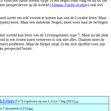
 Zo vindt een harde werker (type 3) een negen vaak vaag en lui en ziet
dere perspectieven op de wereld (
Almaas: Facets of unity
) ook wel
r hard werkt om zelf vooruit te komen kan van de Loyalist leren. Maar
buiktypen) leren. Maar een indolente Negen, moet weer naar de bevlogen
kte wereld kan leren van de Levensgenieter, type 7. Maar na die pluk
nd in een ivoren toren vertoeven is ook niet alles. Daarom moet de
ner) profiteren. Maar de Helper (type 2) die zich opoffert voor zijn
e perspectief beziet.
th Eybers
(25/7) is geboren op een 1, 4, en 7 dag (20/2)
Lit
 en 7 dynamiek (12/3)
dbnl