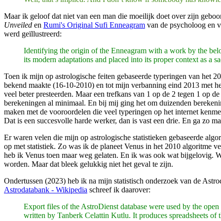
Maar ik geloof dat niet van een man die moeilijk doet over zijn gebo
Unveiled
en
Rumi's Original Sufi Enneagram
van de psycholoog en v
werd geïllustreerd:
Identifying the origin of the Enneagram with a work by the bel
its modern adaptations and placed into its proper context as a 
Toen ik mijn op astrologische feiten gebaseerde typeringen van het 
bekend maakte (16-10-2010) en tot mijn verbanning eind 2013 met hen 
veel beter presteerden. Maar een trefkans van 1 op de 2 tegen 1 op de 9
berekeningen al minimaal. En bij mij ging het om duizenden berekeni
maken met de vooroordelen die veel typeringen op het internet kenmer
Dat is een succesvolle harde werker, dan is vast een drie. En ga zo ma
Er waren velen die mijn op astrologische statistieken gebaseerde al
op met statistiek. Zo was ik de planeet Venus in het 2010 algoritme v
heb ik Venus toen maar weg gelaten. En ik was ook wat bijgelovig. Wa
worden. Maar dat bleek gelukkig niet het geval te zijn.
Ondertussen (2023) heb ik na mijn statistisch onderzoek van de Astro
Astrodatabank - Wikipedia
schreef ik daarover:
Export files of the AstroDienst database were used by the ope
written by Tanberk Celattin Kutlu. It produces spreadsheets of th