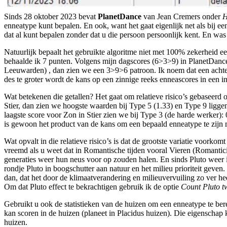
Sinds 28 oktober 2023 bevat
PlanetDance
van Jean Cremers onder
H
enneatype kunt bepalen. En ook, want het gaat eigenlijk net als bij 
dat al kunt bepalen zonder dat u die persoon persoonlijk kent. En was
Natuurlijk bepaalt het gebruikte algoritme niet met 100% zekerheid 
behaalde ik 7 punten. Volgens mijn dagscores (6>3>9) in PlanetDance
Leeuwarden) , dan zien we een 3>9>6 patroon. Ik noem dat een achter
des te groter wordt de kans op een zinnige reeks enneascores in een ind
Wat betekenen die getallen? Het gaat om relatieve risico’s gebaseerd
Stier, dan zien we hoogste waarden bij Type 5 (1.33) en Type 9 ligge
laagste score voor Zon in Stier zien we bij Type 3 (de harde werker
is gewoon het product van de kans om een bepaald enneatype te zijn 
Wat opvalt in die relatieve risico’s is dat de grootste variatie voorko
vreemd als u weet dat in Romantische tijden vooral Vieren (Romantici)
generaties weer hun neus voor op zouden halen. En sinds Pluto weer in
rondje Pluto in boogschutter aan natuur en het milieu prioriteit gev
dan, dat het door de klimaatverandering en milieuvervuiling zo ver h
Om dat Pluto effect te bekrachtigen gebruik ik de optie
Count Pluto t
Gebruikt u ook de statistieken van de huizen om een enneatype te bere
kan scoren in de huizen (planeet in Placidus huizen). Die eigenschap 
huizen.