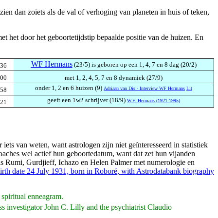
en dan zoiets als de val of verhoging van planeten in huis of teken,
 het door het geboortetijdstip bepaalde positie van de huizen. En
WF Hermans
(23/5) is geboren op een 1, 4, 7 en 8 dag (20/2)
,36
,00
met 1, 2, 4, 5, 7 en 8 dynamiek (27/9)
onder 1, 2 en 6 huizen (9)
Adriaan van Dis - Interview WF Hermans
Lit
,58
geeft een 1w2 schrijver (18/9)
W.F. Hermans (1921-1995)
,21
iets van weten, want astrologen zijn niet geïnteresseerd in statistiek
aches wel actief hun geboortedatum, want dat zet hun vijanden
ls Rumi, Gurdjieff, Ichazo en Helen Palmer met numerologie en
irth date 24 July 1931, born in Roboré, with Astrodatabank biography
 spiritual enneagram.
investigator John C. Lilly and the psychiatrist Claudio