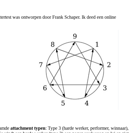
tertest was ontworpen door Frank Schaper. Ik deed een online
naamde
attachment typen
: Type 3 (harde werker, performer, winnaar),