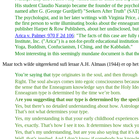
His student Claudio Naranjo became the founder of the psycho
named after G. (George Gurdjieff) "Seekers After Truth" (SAT) 
The psychologist, and in her later writings with Virginia Pric
the first person to write illuminating books about the enneagra
publisher Harper & Row Publishers, about her undisclosed, but 
Arica v. Palmer, 970 F 2d 106
: "The facts of this case are ful
Institute, Inc. ("Arica") is a not-for-profit educational institu
Yoga, Buddism, Confucianism, I Ching, and the Kabbalah."
Most interesting in this seemingly mundane document is that the 
Maar toch wilde uitgerekend sufi leraar A.H. Almaas (1944) er op he
You’re saying that
type originates in the soul, and then throu
Right. The soul always comes into egoic consciousness because t
the sense that the Enneagram knowledge says that the Holy Idea 
Enneagram type is determined by the time we’re born.
A
re you suggesting that our type is determined by the speci
Yes, but there’s no detailed understanding about how. Astrologer
That’s not what determines your type.
Yes, my understanding is that your early childhood experiences c
Yes, exactly. That’s how I see it too. It determines how stuck you
Yes, that’s my understanding, but are you also saying that it’s
Well, that’s implied. And I don’t know if somebody has knowled