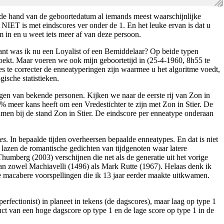
n de hand van de geboortedatum al iemands meest waarschijnlijke
 NIET is met eindscores ver onder de 1. En het leuke ervan is dat u
m in en u weet iets meer af van deze persoon.
ant was ik nu een Loyalist of een Bemiddelaar? Op beide typen
oekt. Maar voeren we ook mijn geboortetijd in (25-4-1960, 8h55 te
 te correcter de enneatyperingen zijn waarmee u het algoritme voedt,
gische statistieken.
ngen van bekende personen. Kijken we naar de eerste rij van Zon in
% meer kans heeft om een Vredestichter te zijn met Zon in Stier. De
men bij de stand Zon in Stier. De eindscore per enneatype onderaan
es
. In bepaalde tijden overheersen bepaalde enneatypes. En dat is niet
 lazen de romantische gedichten van tijdgenoten waar latere
humberg (2003) verschijnen die net als de generatie uit het vorige
van zowel Machiavelli (1496) als Mark Rutte (1967). Helaas denk ik
oe macabere voorspellingen die ik 13 jaar eerder maakte uitkwamen.
rfectionist) in planeet in tekens (de dagscores), maar laag op type 1
uct van een hoge dagscore op type 1 en de lage score op type 1 in de