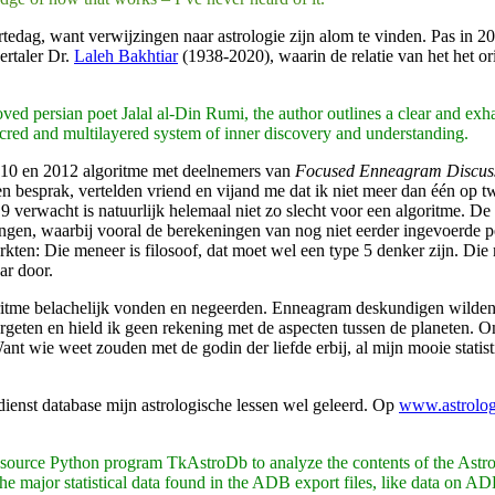
ortedag, want verwijzingen naar astrologie zijn alom te vinden. Pas in 
ertaler Dr.
Laleh Bakhtiar
(1938-2020), waarin de relatie van het het or
oved persian poet Jalal al-Din Rumi, the author outlines a clear and e
sacred and multilayered system of inner discovery and understanding.
2010 en 2012 algoritme met deelnemers van
Focused Enneagram Discus
besprak, vertelden vriend en vijand me dat ik niet meer dan één op twe
 verwacht is natuurlijk helemaal niet zo slecht voor een algoritme. De ka
ngen, waarbij vooral de berekeningen van nog niet eerder ingevoerde p
kten: Die meneer is filosoof, dat moet wel een type 5 denker zijn. Die
ar door.
goritme belachelijk vonden en negeerden. Enneagram deskundigen wilden
ergeten en hield ik geen rekening met de aspecten tussen de planeten. O
nt wie weet zouden met de godin der liefde erbij, al mijn mooie statis
dienst database mijn astrologische lessen wel geleerd. Op
www.astrolog
n source Python program TkAstroDb to analyze the contents of the Astr
e major statistical data found in the ADB export files, like data on ADB 