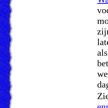
vo
mo
zi
la
als
be
we
dag
Zi
en