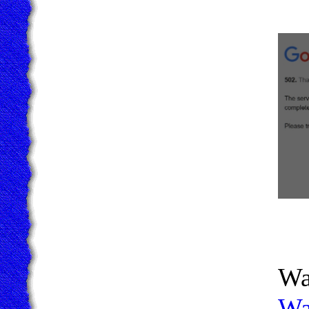
Wa
Wa