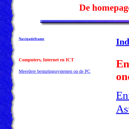
De homepage
Navigatieframe
Ind
Computers, Internet en ICT
En
Meerdere besturingssystemen op de PC
on
En
As