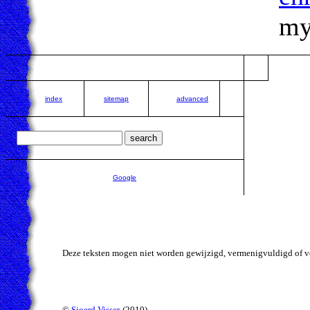
my
index
sitemap
advanced
Google
Deze teksten mogen niet worden gewijzigd, vermenigvuldigd of v
©
Sjoerd Visser
(2010).