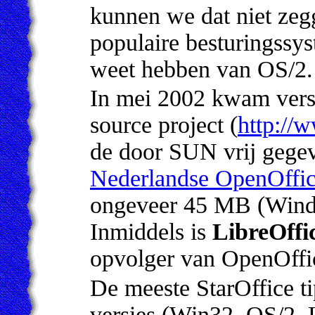
kunnen we dat niet zeg
populaire besturingssy
weet hebben van OS/2.
In mei 2002 kwam versi
source project (
http://
de door SUN vrij gegev
Nederlandse OpenOffic
ongeveer 45 MB (Wind
Inmiddels is
LibreOffi
opvolger van OpenOffic
De meeste StarOffice ti
versies (Win32, OS/2, L