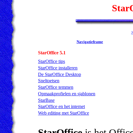
StarO
>
Navigatieframe
StarOffice 5.1
StarOffice tips
StarOffice installeren
De StarOffice Desktop
Sneltoetsen
StarOffice temmen
Opmaakprofielen en sjablonen
StarBase
StarOffice en het internet
Web editing met StarOffice
StarOffice
is het Offic