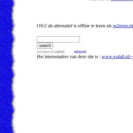
OS/2 als alternatief is offline te lezen als
os2erop.zi
site search by
freefind
advanced
Het internetadres van deze site is :
www.xs4all.nl/~v