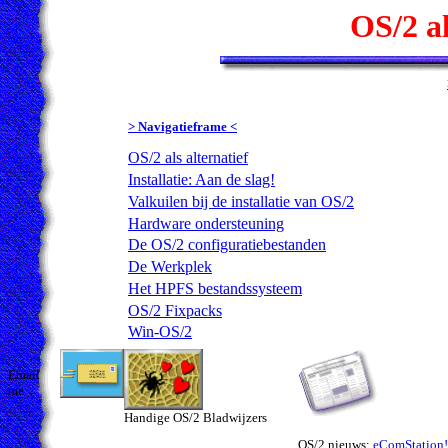
OS/2 al
> Navigatieframe <
OS/2 als alternatief
Installatie: Aan de slag!
Valkuilen bij de installatie van OS/2
Hardware ondersteuning
De OS/2 configuratiebestanden
De Werkplek
Het HPFS bestandssysteem
OS/2 Fixpacks
Win-OS/2
Email
me
Handige OS/2 Bladwijzers
OS/2 nieuws:
eComStation!