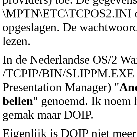
\MPTN\ETC\TCPOS2.INI o
opgeslagen. De wachtwoorde
lezen.
In de Nederlandse OS/2 Wa
/TCPIP/BIN/SLIPPM.EXE (Se
Presentation Manager) "
And
bellen
" genoemd. Ik noem h
gemak maar DOIP.
Eigenlijk is DOIP niet meer