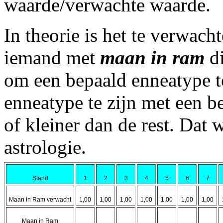
waarde/verwachte waarde.
In theorie is het te verwach
iemand met
maan in ram
di
om een bepaald enneatype t
enneatype te zijn met een b
of kleiner dan de rest. Dat 
astrologie.
Stand
1
2
3
4
5
6
7
Maan in Ram verwacht
1,00
1,00
1,00
1,00
1,00
1,00
1,00
Maan in Ram