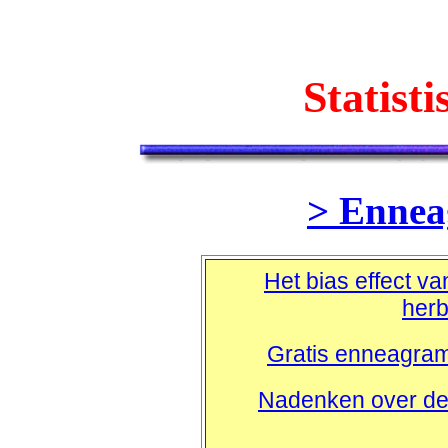
Statisti
> Ennea
Het bias effect va
her
Gratis enneagram 
Nadenken over de 