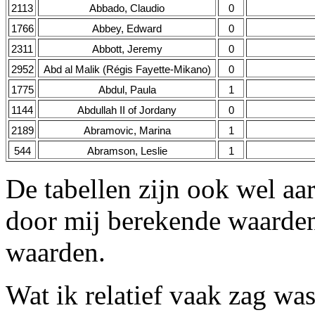
2113
Abbado, Claudio
0
1766
Abbey, Edward
0
2311
Abbott, Jeremy
0
2952
Abd al Malik (Régis Fayette-Mikano)
0
1775
Abdul, Paula
1
1144
Abdullah II of Jordany
0
2189
Abramovic, Marina
1
544
Abramson, Leslie
1
De tabellen zijn ook wel aa
door mij berekende waarden
waarden.
Wat ik relatief vaak zag wa