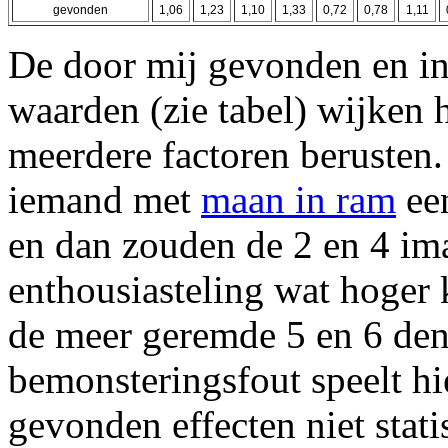
gevonden
1,06
1,23
1,10
1,33
0,72
0,78
1,11
De door mij gevonden en in
waarden (zie tabel) wijken h
meerdere factoren berusten.
iemand met
maan in ram
een
en dan zouden de 2 en 4 im
enthousiasteling wat hoger 
de meer geremde 5 en 6 den
bemonsteringsfout speelt hie
gevonden effecten niet statis