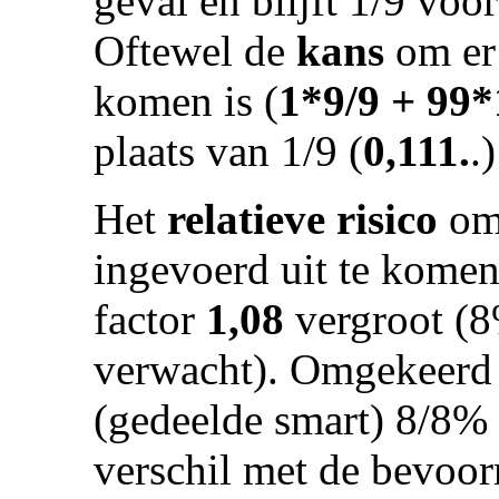
geval en blijft 1/9 voor
Oftewel de
kans
om er 
komen is (
1*9/9 + 99*
plaats van 1/9 (
0,111.
.)
Het
relatieve risico
om 
ingevoerd uit te kome
factor
1,08
vergroot (8
verwacht). Omgekeerd 
(gedeelde smart) 8/8% 
verschil met de bevoor