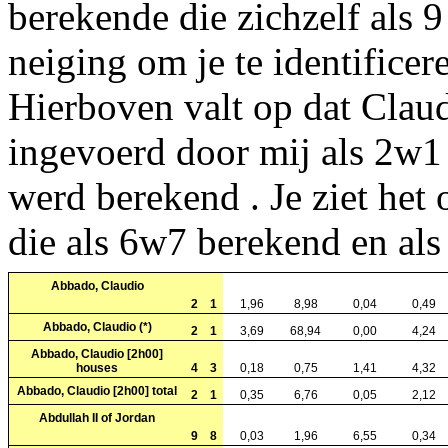
berekende die zichzelf als 
neiging om je te identificer
Hierboven valt op dat Clau
ingevoerd door mij als 2w1 
werd berekend . Je ziet het
die als 6w7 berekend en als
Abbado, Claudio
2
1
1,96
8,98
0,04
0,49
Abbado, Claudio (*)
2
1
3,69
68,94
0,00
4,24
Abbado, Claudio [2h00]
houses
4
3
0,18
0,75
1,41
4,32
Abbado, Claudio [2h00] total
2
1
0,35
6,76
0,05
2,12
Abdullah II of Jordan
9
8
0,03
1,96
6,55
0,34