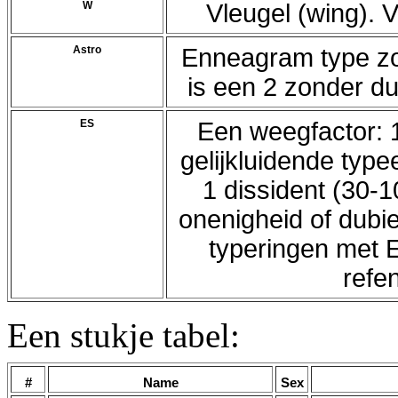
W
Vleugel (wing). 
Astro
Enneagram type zoa
is een 2 zonder du
ES
Een weegfactor: 1
gelijkluidende type
1 dissident (30-1
onenigheid of dubie
typeringen met 
refe
Een stukje tabel:
#
Name
Sex