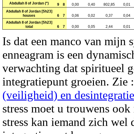
Abdullah II of Jordan (*)
9
8
0,00
0,40
802,85
0,01
Abdullah II of Jordan [5h23]
houses
6
7
0,06
0,02
0,37
0,04
Abdullah II of Jordan [5h23]
total
6
7
0,00
0,05
2,44
0,01
Is dat een manco van mijn s
enneagram is een dynamisch 
verwachting dat spiritueel
integratiepunt groeien. Zie 
(veiligheid) en desintegratie
stress moet u trouwens ook n
stress kan iemand zich wel d