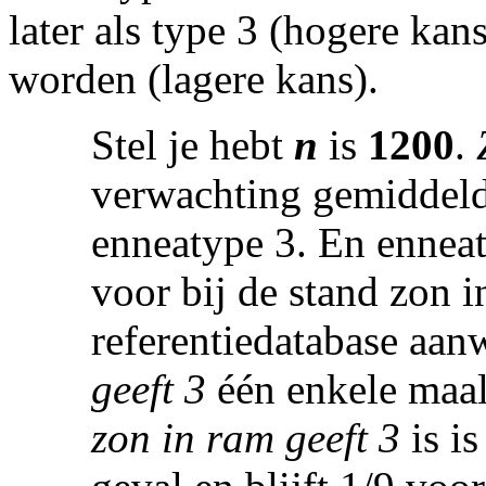
later als type 3 (hogere kan
worden (lagere kans).
Stel je hebt
n
is
1200
.
verwachting gemiddeld
enneatype 3. En ennea
voor bij de stand zon i
referentiedatabase aa
geeft 3
éé
n enkele maal
zon in ram geeft 3
is is