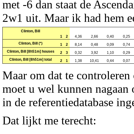
met -6 dan staat de Ascend
2w1 uit. Maar ik had hem ee
Clinton, Bill
1
2
4,36
2,66
0,40
0,25
Clinton, Bill (*)
1
2
8,14
0,48
0,09
0,74
Clinton, Bill [8h51m] houses
2
3
0,32
3,92
1,10
0,29
Clinton, Bill [8h51m] total
2
1
1,38
10,41
0,44
0,07
Maar om dat te controleren o
moet u wel kunnen nagaan o
in de referentiedatabase ing
Dat lijkt me terecht: