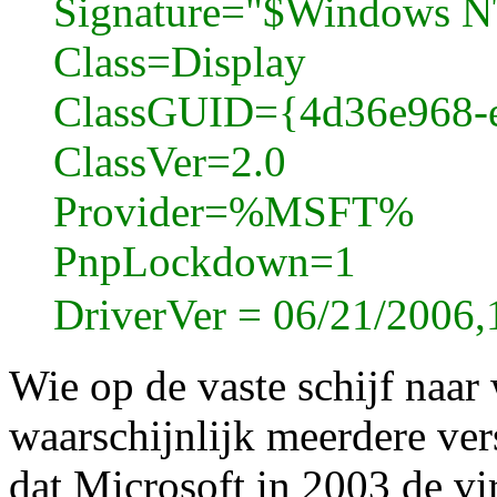
Signature="$Windows N
Class=Display
ClassGUID={4d36e968-e
ClassVer=2.0
Provider=%MSFT%
PnpLockdown=1
DriverVer = 06/21/2006,
Wie op de vaste schijf naar
waarschijnlijk meerdere ver
dat Microsoft in 2003 de vi