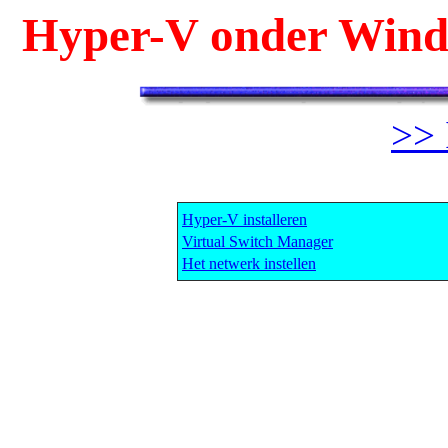
Hyper-V onder Windo
>> 
Hyper-V installeren
Virtual Switch Manager
Het netwerk instellen