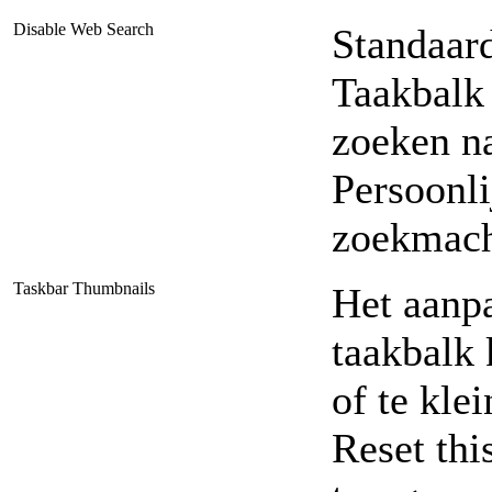
Disable Web Search
Standaard
Taakbalk
zoeken n
Persoonli
zoekmach
Taskbar Thumbnails
Het aanp
taakbalk 
of te kle
Reset thi