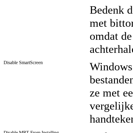
Bedenk d
met bitto
omdat de 
achterhal
Disable SmartScreen
Windows 
bestanden
ze met ee
vergelijk
handteke
Disable MRT From Installing