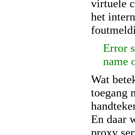
virtuele 
het inter
foutmeld
Error 
name o
Wat betek
toegang 
handteken
En daar w
proxy ser