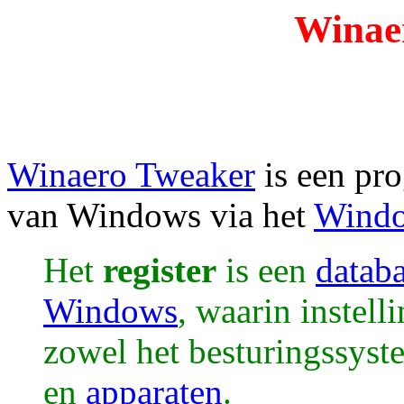
Winae
Winaero Tweaker
is een pr
van Windows via het
Windo
Het
register
is een
datab
Windows
, waarin instel
zowel het besturingssyst
en
apparaten
.